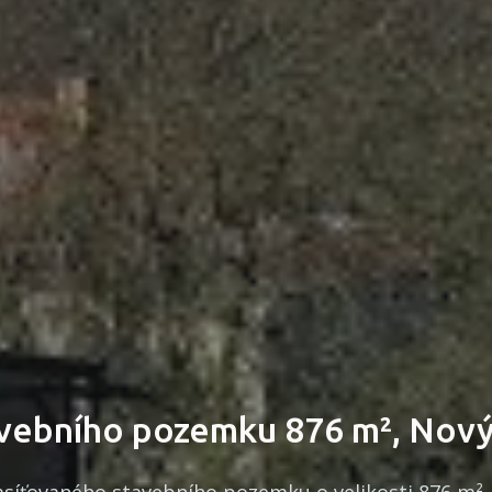
avebního pozemku 876 m², Nov
asíťovaného stavebního pozemku o velikosti 876 m²,