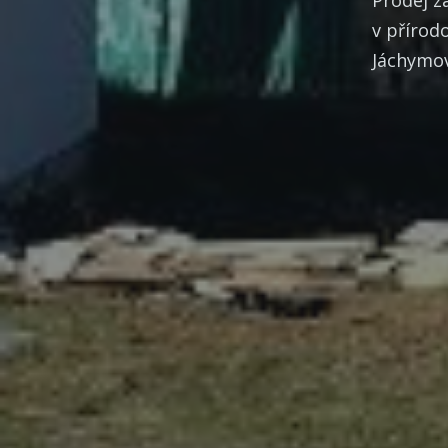
v přírod
Jáchymov