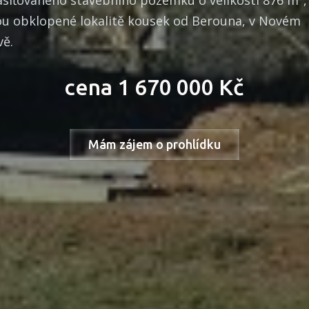
ou obklopené lokalitě kousek od Berouna, v Novém
ě.
cena 1 670 000 Kč
Mám zájem o prohlídku