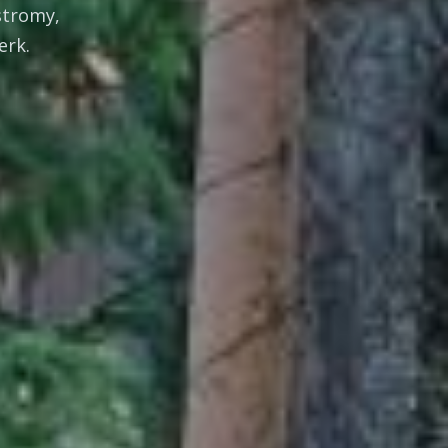
stromy,
erk.