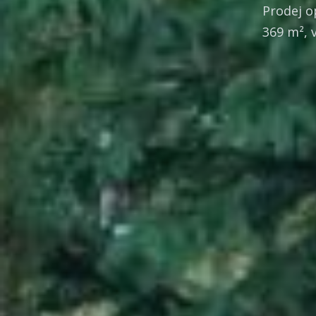
Prodej o
369 m², 