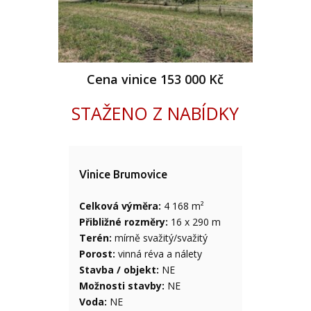
Cena vinice 153 000 Kč
STAŽENO Z NABÍDKY
Vinice Brumovice
Celková výměra:
4 168 m²
Přibližné rozměry:
16 x 290 m
Terén:
mírně svažitý/svažitý
Porost:
vinná réva a nálety
Stavba / objekt:
NE
Možnosti stavby:
NE
Voda:
NE