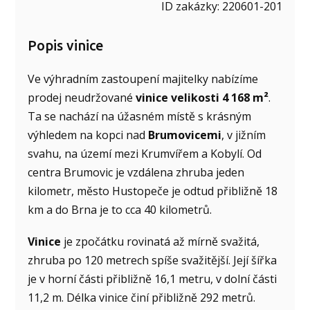
ID zakázky: 220601-201
Popis vinice
Ve výhradním zastoupení majitelky nabízíme
prodej neudržované
vinice velikosti 4 168 m²
.
Ta se nachází na úžasném místě s krásným
výhledem na kopci nad
Brumovicemi
, v jižním
svahu, na území mezi Krumvířem a Kobylí. Od
centra Brumovic je vzdálena zhruba jeden
kilometr, město Hustopeče je odtud přibližně 18
km a do Brna je to cca 40 kilometrů.
Vinice
je zpočátku rovinatá až mírně svažitá,
zhruba po 120 metrech spíše svažitější. Její šířka
je v horní části přibližně 16,1 metru, v dolní části
11,2 m. Délka vinice činí přibližně 292 metrů.