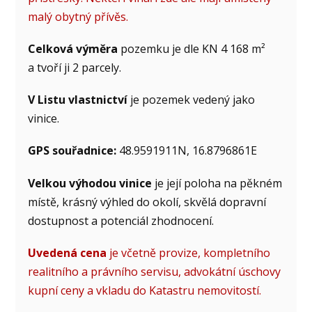
malý obytný přívěs.
Celková výměra
pozemku je dle KN 4 168 m²
a tvoří ji 2 parcely.
V Listu vlastnictví
je pozemek vedený jako
vinice.
GPS souřadnice:
48.9591911N, 16.8796861E
Velkou výhodou vinice
je její poloha na pěkném
místě, krásný výhled do okolí, skvělá dopravní
dostupnost a potenciál zhodnocení.
Uvedená cena
je včetně provize, kompletního
realitního a právního servisu, advokátní úschovy
kupní ceny a vkladu do Katastru nemovitostí.