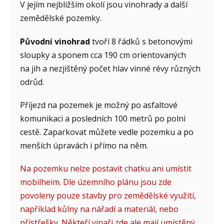
V jejím nejbližším okolí jsou vinohrady a další
zemědělské pozemky.
Původní vinohrad
tvoří 8 řádků s betonovými
sloupky a sponem cca 190 cm orientovaných
na jih a nezjištěný počet hlav vinné révy různých
odrůd.
Příjezd na pozemek je možný po asfaltové
komunikaci a posledních 100 metrů po polní
cestě. Zaparkovat můžete vedle pozemku a po
menších úpravách i přímo na něm.
Na pozemku nelze postavit chatku ani umístit
mobilheim. Dle územního plánu jsou zde
povoleny pouze stavby pro zemědělské využití,
například kůlny na nářadí a materiál, nebo
přístřešky. Někteří vinaři zde ale mají umístěný